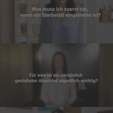
TRAUER
ERBEN UND VERERBEN
KONDOLENZRATGEBER
BESTATTUNGSKOSTEN
KREMATION
BESTATTUNGS-
VORSORGE
VIDEOTHEK