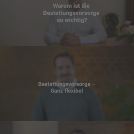
BLUMEN UND SCHLEIFEN
MUSIK
TRAUERREDE
FRIEDHOF
FRIEDHÖFE IN DER REGION
BESTATTUNGSARTEN
GRABFORMEN UND GRABPFLEGE
INDIVIDUALITÄT DER GRABMALE